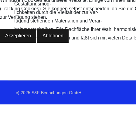
Wir nutzen Cookies auf unserer Website. Einige von ihnen sind
Gestaltungsmög-
(Tracking Cookies). Sie können selbst entscheiden, ob Sie die
lichkeiten durch die Vielfalt der zur Ver-
zur Verfügung stehen.
fügung stehenden Materialien und Verar-
beitungstechniken. Die Dachfläche Ihrer Wahl harmonisi
Akzeptieren
Ablehnen
Energiegewinnung tragen und läßt sich mit vielen Detail
c) 2025 S&F Bedachungen GmbH